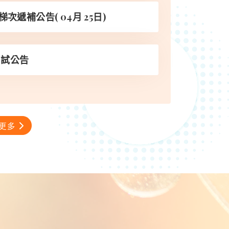
1梯次遞補公告( 04月 25日)
口試公告
更多