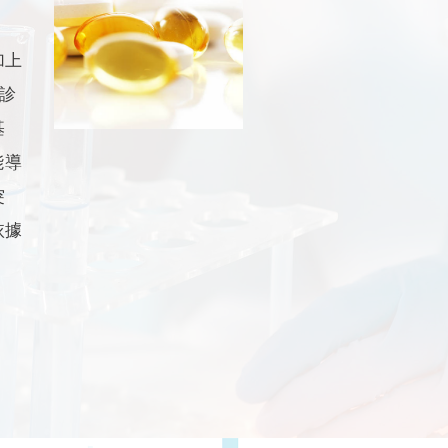
加上
診
基
能導
突
依據